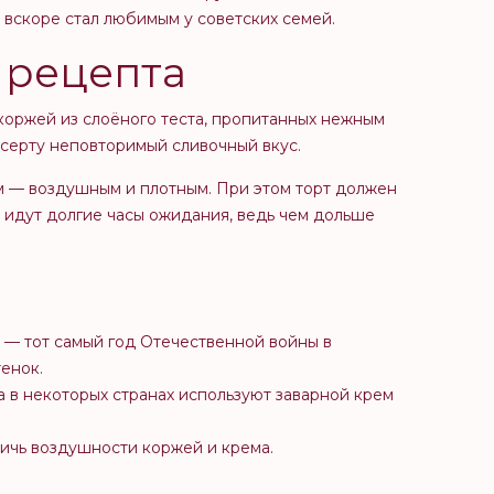
а вскоре стал любимым у советских семей.
 рецепта
 коржей из слоёного теста, пропитанных нежным
есерту неповторимый сливочный вкус.
ем — воздушным и плотным. При этом торт должен
о идут долгие часы ожидания, ведь чем дольше
у — тот самый год Отечественной войны в
енок.
а в некоторых странах используют заварной крем
тичь воздушности коржей и крема.