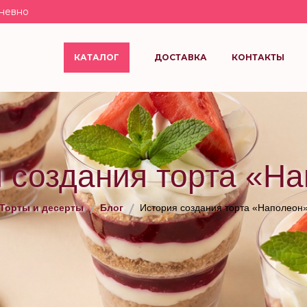
невно
КАТАЛОГ
ДОСТАВКА
КОНТАКТЫ
 создания торта «Н
Торты и десерты
Блог
История создания торта «Наполеон