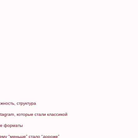
жность, структура
stagram, которые стали классикой
ные форматы
ему “меньше” стало “дороже”