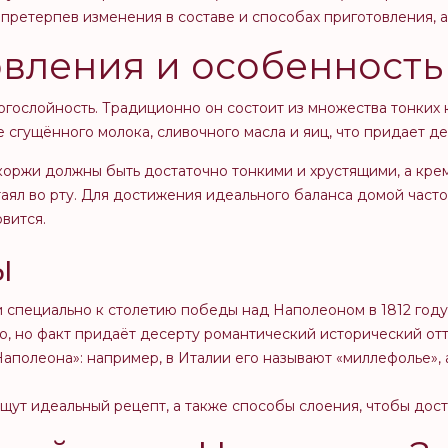
, претерпев изменения в составе и способах приготовления, 
овления и особенность
ногослойность. Традиционно он состоит из множества тонких
 сгущённого молока, сливочного масла и яиц, что придает д
: коржи должны быть достаточно тонкими и хрустящими, а кр
таял во рту. Для достижения идеального баланса домой част
вится.
ы
ли специально к столетию победы над Наполеоном в 1812 год
ло, но факт придаёт десерту романтический исторический отт
Наполеона»: например, в Италии его называют «миллефолье», 
ищут идеальный рецепт, а также способы слоения, чтобы дос