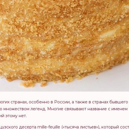
ногих странах, особенно в России, а также в странах бывшег
но множеством легенд. Многие связывают название с именем
й этому нет.
зского десерта mille-feuille («тысяча листьев»), который со