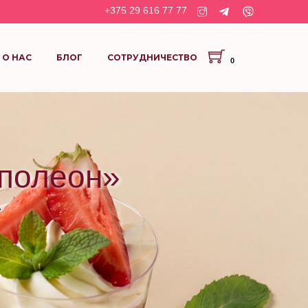
+375 29 616 77 77
О НАС
БЛОГ
СОТРУДНИЧЕСТВО
0
аполеон»
»