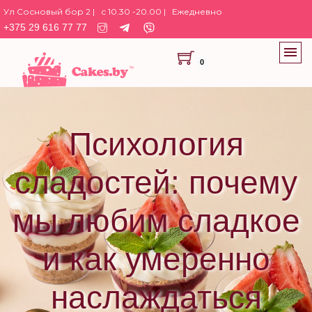
Ул Сосновый бор 2 |
с 10.30 -20.00 |
Ежедневно
+375 29 616 77 77
0
Психология
сладостей: почему
мы любим сладкое
и как умеренно
наслаждаться