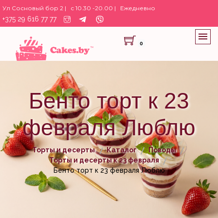
Ул Сосновый бор 2 |
с 10.30 -20.00 |
Ежедневно
+375 29 616 77 77
0
Бенто торт к 23
февраля Люблю
Торты и десерты
Каталог
Поводы
Торты и десерты к 23 февраля
Бенто торт к 23 февраля Люблю