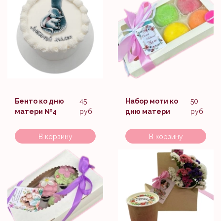
Бенто ко дню
45
Набор моти ко
50
матери №4
руб.
дню матери
руб.
В корзину
В корзину