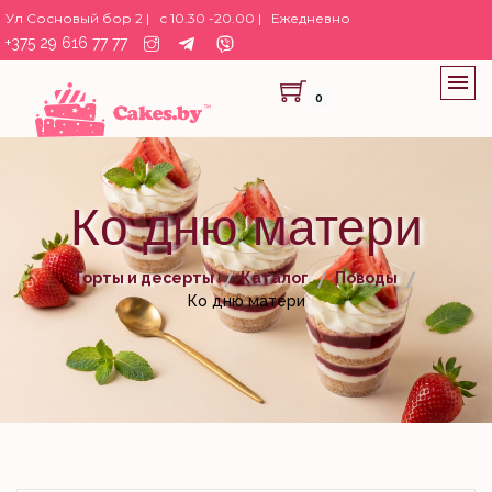
Ул Сосновый бор 2 |
с 10.30 -20.00 |
Ежедневно
+375 29 616 77 77
0
Ко дню матери
Торты и десерты
Каталог
Поводы
Ко дню матери