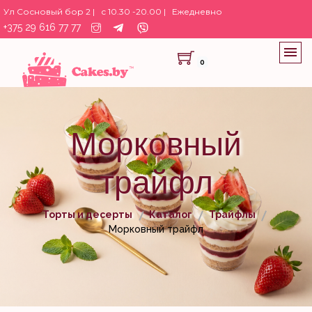
Ул Сосновый бор 2 |
с 10.30 -20.00 |
Ежедневно
+375 29 616 77 77
0
Морковный
трайфл
Торты и десерты
Каталог
Трайфлы
Морковный трайфл