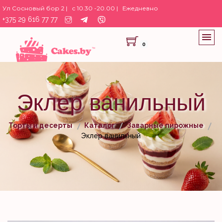
Ул Сосновый бор 2 |
с 10.30 -20.00 |
Ежедневно
+375 29 616 77 77
0
Эклер ванильный
Торты и десерты
Каталог
Заварные пирожные
Эклер ванильный